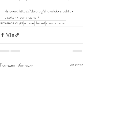
Източник: https://delo.bg/show/lek-sreshtu-
visoka-kravna-zahar/
ябълков оцет
zdrave
diabet
kravna zahar
Последни публикации
Виж всички