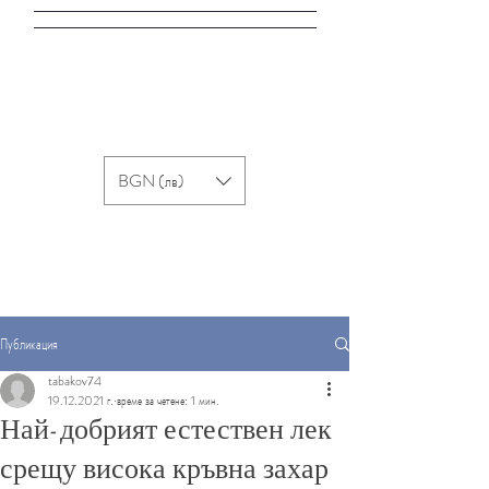
BGN (лв)
Публикация
tabakov74
19.12.2021 г.
време за четене: 1 мин.
Най-добрият естествен лек
срещу висока кръвна захар