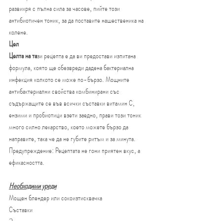
развихря с пълна сила за часове, пийте този 
антибиотичен тоник, за да поставите нашественика на 
колене.
Цел
Целта на та
зи рецепта е да ви предостави изпитана 
формула, която ще обезвреди дадена бактериална 
инфекция колкото се може по-бързо. Мощните 
антибактериални свойства комбинирани със 
съдържащите се във всички съставки витамин С, 
ензими и пробиотици взети заедно, прави този тоник 
много силно лекарство, което можете бързо да 
направите, така че да не губите ритъм и за минута. 
Предупреждение: Рецептата не гони приятен вкус, а 
ефикасността.
Необходими уреди
Мощен блендер или сокоизтисквачка
Съставки