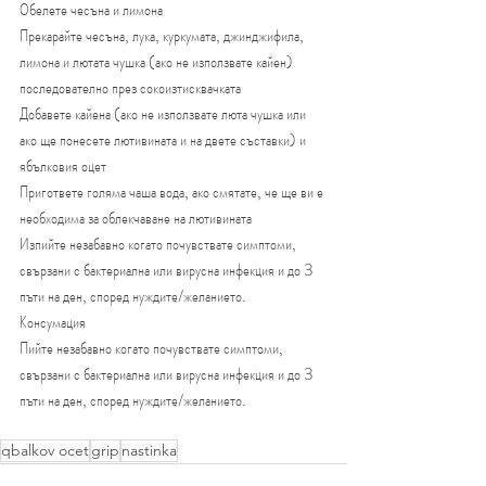
Обелете чесъна и лимона
Прекарайте чесъна, лука, куркумата, джинджифила, 
лимона и лютата чушка (ако не използвате кайен) 
последователно през сокоизтисквачката
Добавете кайена (ако не използвате люта чушка или 
ако ще понесете лютивината и на двете съставки) и 
ябълковия оцет
Пригответе голяма чаша вода, ако смятате, че ще ви е 
необходима за облекчаване на лютивината
Изпийте незабавно когато почувствате симптоми, 
свързани с бактериална или вирусна инфекция и до 3 
пъти на ден, според нуждите/желанието.
Консумация
Пийте незабавно когато почувствате симптоми, 
свързани с бактериална или вирусна инфекция и до 3 
пъти на ден, според нуждите/желанието.
qbalkov ocet
grip
nastinka