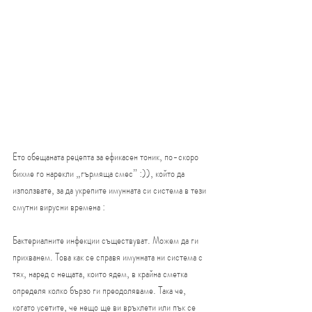
Ето обещаната рецепта за ефикасен тоник, по-скоро 
бихме го нарекли „гърмяща смес” :)), който да 
използвате, за да укрепите имунната си система в тези 
смутни вирусни времена :
Бактериалните инфекции съществуват. Можем да ги 
прихванем. Това как се справя имунната ни система с 
тях, наред с нещата, които ядем, в крайна сметка 
определя колко бързо ги преодоляваме. Така че, 
когато усетите, че нещо ще ви връхлети или пък се 