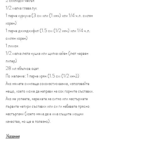
2 скилидки чесън
1/2 малка глава лук
1 парче куркума (3 см или (1 инч) или 1/4 ч.л. смлян 
корен)
1 парче джинджифил (1.5 см (1/2 инч) или 1/4 ч.л. 
смлян корен)
1 лимон
1/2 малка люта чушка или щипка кайен (лют червен 
пипер)
28 мл ябълков оцет
По желание: 1 парче хрян (1.5 см (1/2 инч))
Ако нямате смилаща сокоизстисквачка, използвайте 
нещо, което може да направи на сок горните съставки. 
Ако не успеете, нарежете на ситно или настържете 
първите четири съставки или си ги набавете прясно 
настъргани (което няма да е има същите мощни 
качества, но ще е полезно).
Указания