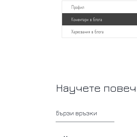
Профил
Коментари в блога
Харесвания в блога
Научете повеч
Бързи връзки