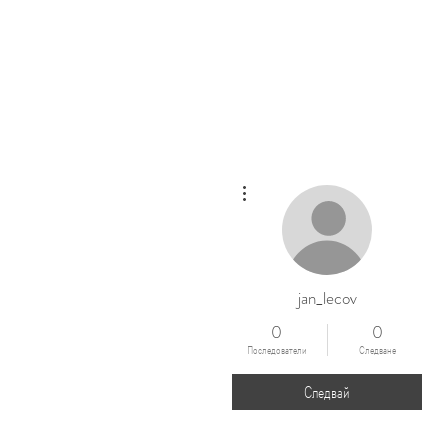
Начало
Оцети
Още действия
jan_lecov
0
0
Последователи
Следване
Следвай