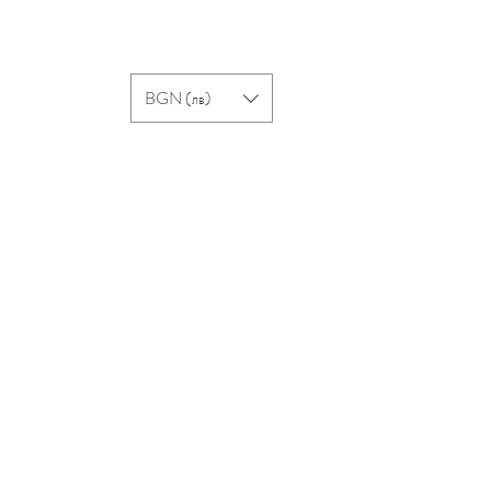
вход
акти
More
BGN (лв)