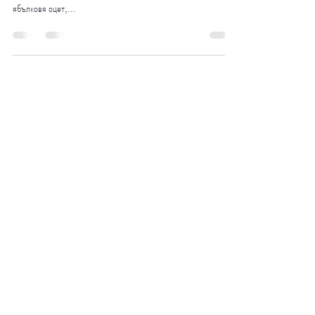
Предполага се, че сте чували много за различните предимства
на ябълковия оцет . Тези допълнителни десет свойства на
ябълковя оцет,...