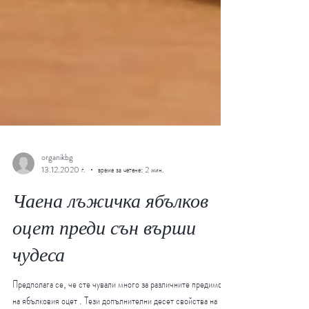
organikbg
13.12.2020 г.
време за четене: 2 мин.
Чаена лъжичка ябълков
оцет преди сън върши
чудеса