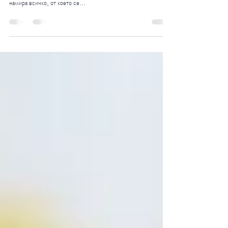
Всички искаме да не се разболяваме и да не трупаме
килограми. В кухненския шкаф, на една ръка разстояние се
намира всичко, от което се...