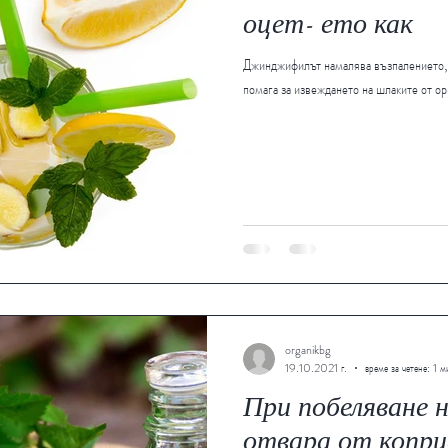
оцет- ето как
Джинджифилът намалява възпалението, 
помага за извеждането на шлаките от ор
organikbg
19.10.2021 г.
време за четене: 1 м
При побеляване н
отвара от копри