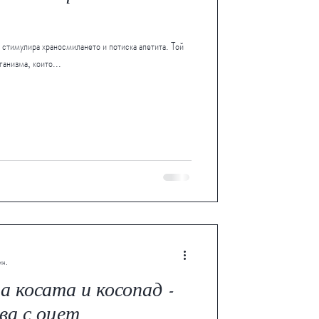
стимулира храносмилането и потиска апетита. Той
ганизма, които...
ин.
а косата и косопад -
ва с оцет