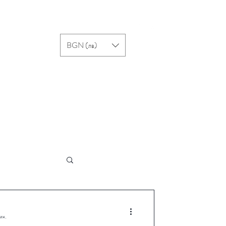
вход
акти
More
BGN (лв)
мин.