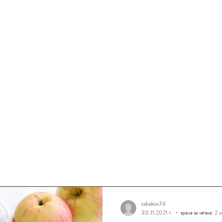
Тинктури
Пчелни продукти
За нас
Рецепти
Конт
Рецепти
tabakov74
30.11.2021 г.
време за четене: 2 