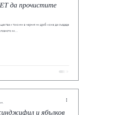
ЕТ да прочистите
щества и токсини в черния ни дроб може да създаде
ловното ни...
мин.
жинджифил и ябълков