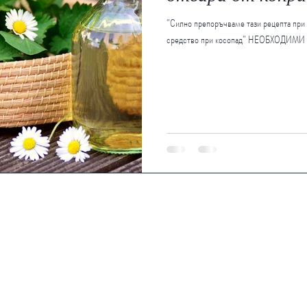
"Силно препоръчваме тази рецепта при
средство при косопад" НЕОБХОДИМИ 