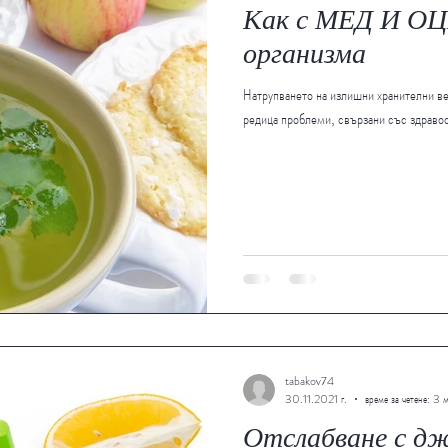
Как с МЕД И ОЦ
организма
Натрупването на излишни хранителни ве
редица проблеми, свързани със здравос
tabakov74
30.11.2021 г.
време за четене: 3 
Отслабване с д